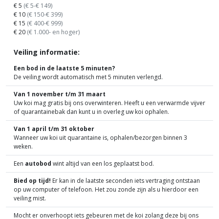
€ 5
(€ 5-€ 149)
€ 10
(€ 150-€ 399)
€ 15
(€ 400-€ 999)
€ 20
(€ 1.000- en hoger)
Veiling informatie:
Een bod in de laatste 5 minuten?
De veiling wordt automatisch met 5 minuten verlengd.
Van 1 november t/m 31 maart
Uw koi mag gratis bij ons overwinteren. Heeft u een verwarmde vijver
of quarantainebak dan kunt u in overleg uw koi ophalen.
Van 1 april t/m 31 oktober
Wanneer uw koi uit quarantaine is, ophalen/bezorgen binnen 3
weken.
Een
autobod
wint altijd van een los geplaatst bod.
Bied op tijd!
Er kan in de laatste seconden iets vertraging ontstaan
op uw computer of telefoon. Het zou zonde zijn als u hierdoor een
veiling mist.
Mocht er onverhoopt iets gebeuren met de koi zolang deze bij ons