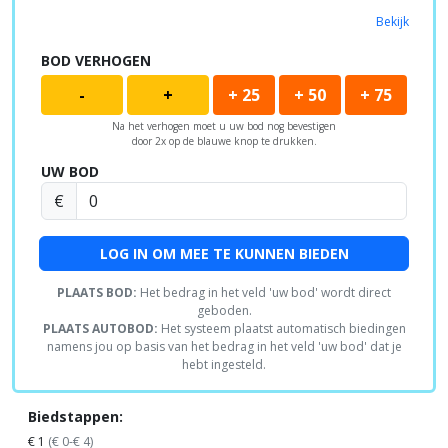
Bekijk
BOD VERHOGEN
-
+
+ 25
+ 50
+ 75
Na het verhogen moet u uw bod nog bevestigen
door 2x op de blauwe knop te drukken.
UW BOD
€
LOG IN OM MEE TE KUNNEN BIEDEN
PLAATS BOD:
Het bedrag in het veld 'uw bod' wordt direct
geboden.
PLAATS AUTOBOD:
Het systeem plaatst automatisch biedingen
namens jou op basis van het bedrag in het veld 'uw bod' dat je
hebt ingesteld.
Biedstappen:
€ 1
(€ 0-€ 4)