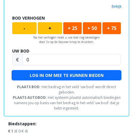
Bekijk
BOD VERHOGEN
-
+
+ 25
+ 50
+ 75
Na het verhogen moet u uw bod nog bevestigen
door 2x op de blauwe knop te drukken.
UW BOD
€
LOG IN OM MEE TE KUNNEN BIEDEN
PLAATS BOD:
Het bedrag in het veld 'uw bod' wordt direct
geboden.
PLAATS AUTOBOD:
Het systeem plaatst automatisch biedingen
namens jou op basis van het bedrag in het veld 'uw bod' dat je
hebt ingesteld.
Biedstappen:
€ 1
(€ 0-€ 4)