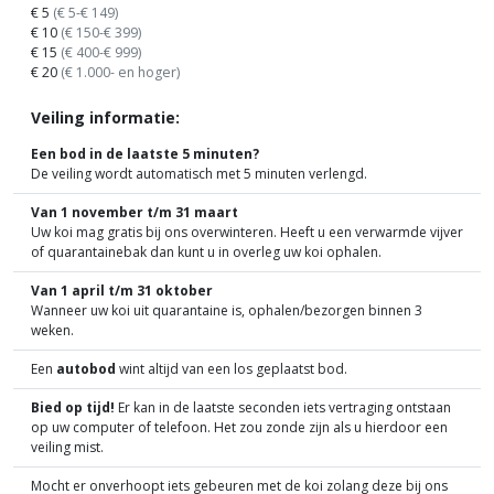
€ 5
(€ 5-€ 149)
€ 10
(€ 150-€ 399)
€ 15
(€ 400-€ 999)
€ 20
(€ 1.000- en hoger)
Veiling informatie:
Een bod in de laatste 5 minuten?
De veiling wordt automatisch met 5 minuten verlengd.
Van 1 november t/m 31 maart
Uw koi mag gratis bij ons overwinteren. Heeft u een verwarmde vijver
of quarantainebak dan kunt u in overleg uw koi ophalen.
Van 1 april t/m 31 oktober
Wanneer uw koi uit quarantaine is, ophalen/bezorgen binnen 3
weken.
Een
autobod
wint altijd van een los geplaatst bod.
Bied op tijd!
Er kan in de laatste seconden iets vertraging ontstaan
op uw computer of telefoon. Het zou zonde zijn als u hierdoor een
veiling mist.
Mocht er onverhoopt iets gebeuren met de koi zolang deze bij ons