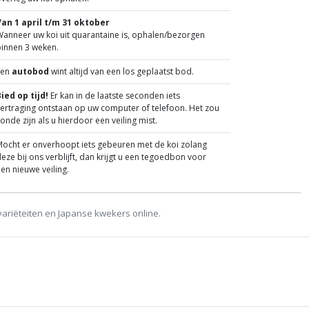
Van 1 april t/m 31 oktober
anneer uw koi uit quarantaine is, ophalen/bezorgen
binnen 3 weken.
Een
autobod
wint altijd van een los geplaatst bod.
ied op tijd!
Er kan in de laatste seconden iets
ertraging ontstaan op uw computer of telefoon. Het zou
onde zijn als u hierdoor een veiling mist.
ocht er onverhoopt iets gebeuren met de koi zolang
eze bij ons verblijft, dan krijgt u een tegoedbon voor
en nieuwe veiling.
variëteiten en Japanse kwekers online.