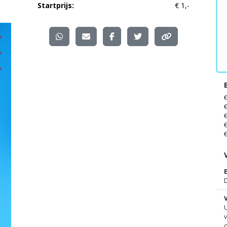
Startprijs:
€ 1,-
D
U
v
o