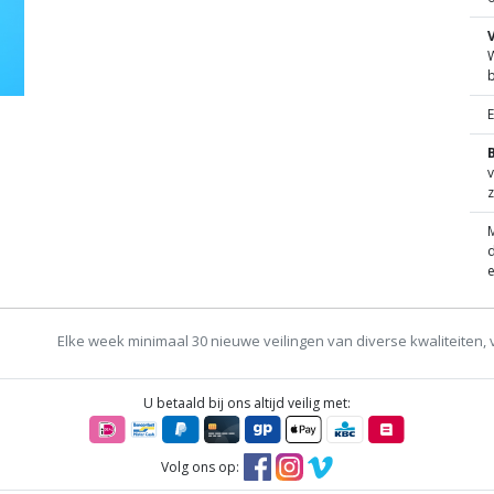
W
B
v
z
M
d
e
Elke week minimaal 30 nieuwe veilingen van diverse kwaliteiten, 
U betaald bij ons altijd veilig met:
Volg ons op: