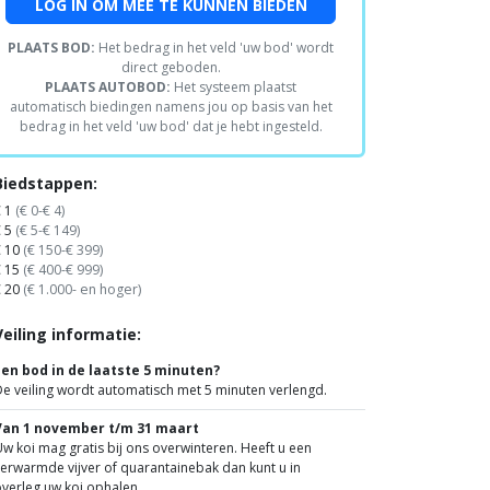
LOG IN OM MEE TE KUNNEN BIEDEN
PLAATS BOD:
Het bedrag in het veld 'uw bod' wordt
direct geboden.
PLAATS AUTOBOD:
Het systeem plaatst
automatisch biedingen namens jou op basis van het
bedrag in het veld 'uw bod' dat je hebt ingesteld.
Biedstappen:
€ 1
(€ 0-€ 4)
€ 5
(€ 5-€ 149)
€ 10
(€ 150-€ 399)
€ 15
(€ 400-€ 999)
€ 20
(€ 1.000- en hoger)
Veiling informatie:
Een bod in de laatste 5 minuten?
e veiling wordt automatisch met 5 minuten verlengd.
Van 1 november t/m 31 maart
w koi mag gratis bij ons overwinteren. Heeft u een
erwarmde vijver of quarantainebak dan kunt u in
verleg uw koi ophalen.