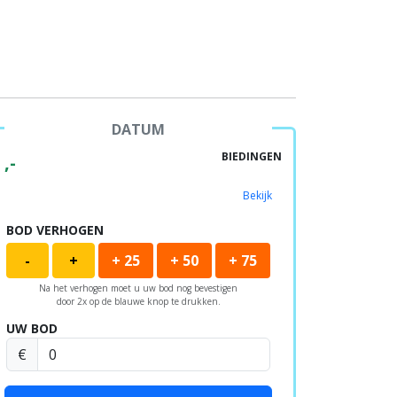
DATUM
BIEDINGEN
,-
Bekijk
BOD VERHOGEN
-
+
+ 25
+ 50
+ 75
Na het verhogen moet u uw bod nog bevestigen
door 2x op de blauwe knop te drukken.
UW BOD
€