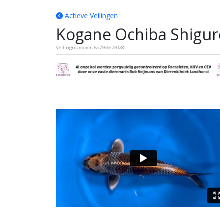
Actieve Veilingen
Kogane Ochiba Shigur
Veilingnummer: 697665e7e0281