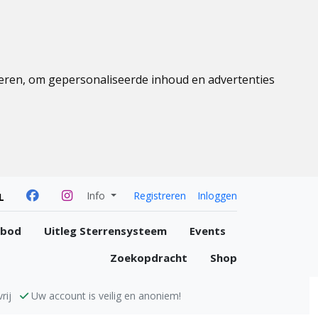
eren, om gepersonaliseerde inhoud en advertenties
Info
Registreren
Inloggen
L
nbod
Uitleg Sterrensysteem
Events
Zoekopdracht
Shop
rij
Uw account is veilig en anoniem!