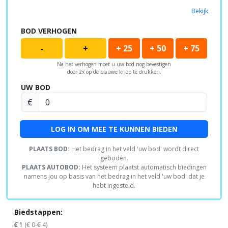
Bekijk
BOD VERHOGEN
-
+
+ 25
+ 50
+ 75
Na het verhogen moet u uw bod nog bevestigen
door 2x op de blauwe knop te drukken.
UW BOD
€
LOG IN OM MEE TE KUNNEN BIEDEN
PLAATS BOD:
Het bedrag in het veld 'uw bod' wordt direct
geboden.
PLAATS AUTOBOD:
Het systeem plaatst automatisch biedingen
namens jou op basis van het bedrag in het veld 'uw bod' dat je
hebt ingesteld.
Biedstappen:
€ 1
(€ 0-€ 4)