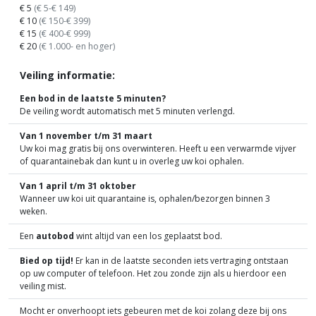
€ 5
(€ 5-€ 149)
€ 10
(€ 150-€ 399)
€ 15
(€ 400-€ 999)
€ 20
(€ 1.000- en hoger)
Veiling informatie:
Een bod in de laatste 5 minuten?
De veiling wordt automatisch met 5 minuten verlengd.
Van 1 november t/m 31 maart
Uw koi mag gratis bij ons overwinteren. Heeft u een verwarmde vijver
of quarantainebak dan kunt u in overleg uw koi ophalen.
Van 1 april t/m 31 oktober
Wanneer uw koi uit quarantaine is, ophalen/bezorgen binnen 3
weken.
Een
autobod
wint altijd van een los geplaatst bod.
Bied op tijd!
Er kan in de laatste seconden iets vertraging ontstaan
op uw computer of telefoon. Het zou zonde zijn als u hierdoor een
veiling mist.
Mocht er onverhoopt iets gebeuren met de koi zolang deze bij ons