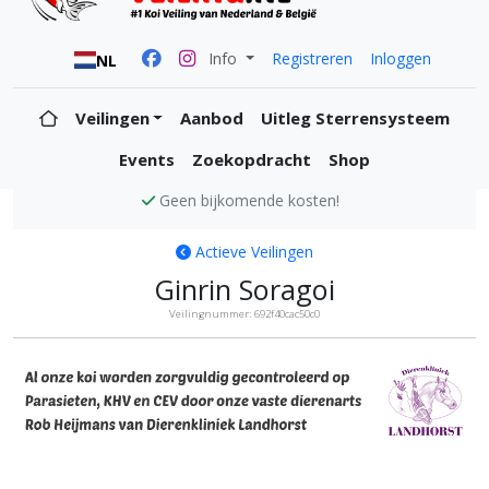
Info
Registreren
Inloggen
NL
Veilingen
Aanbod
Uitleg Sterrensysteem
Events
Zoekopdracht
Shop
Alle koi zijn KVH en CEV vrij
Actieve Veilingen
Ginrin Soragoi
Veilingnummer: 692f40cac50c0