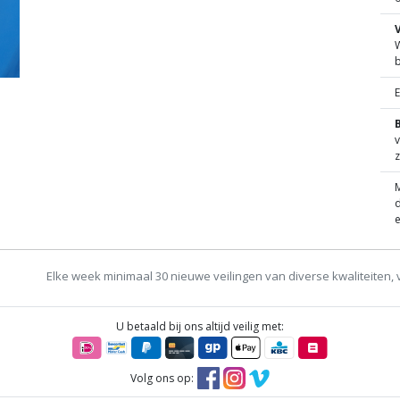
W
B
v
z
M
d
e
Elke week minimaal 30 nieuwe veilingen van diverse kwaliteiten, 
U betaald bij ons altijd veilig met:
Volg ons op: