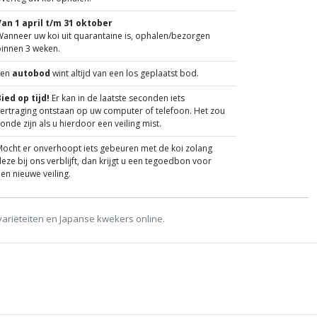
Van 1 april t/m 31 oktober
anneer uw koi uit quarantaine is, ophalen/bezorgen
binnen 3 weken.
Een
autobod
wint altijd van een los geplaatst bod.
ied op tijd!
Er kan in de laatste seconden iets
ertraging ontstaan op uw computer of telefoon. Het zou
onde zijn als u hierdoor een veiling mist.
ocht er onverhoopt iets gebeuren met de koi zolang
eze bij ons verblijft, dan krijgt u een tegoedbon voor
en nieuwe veiling.
variëteiten en Japanse kwekers online.