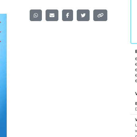
D
U
v
o