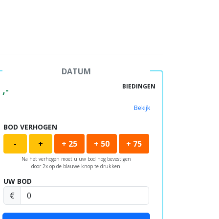
DATUM
BIEDINGEN
,-
Bekijk
BOD VERHOGEN
-
+
+ 25
+ 50
+ 75
Na het verhogen moet u uw bod nog bevestigen
door 2x op de blauwe knop te drukken.
UW BOD
€