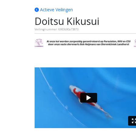
Actieve Veilingen
Doitsu Kikusui
Veilingnummer: 6900b90a73873