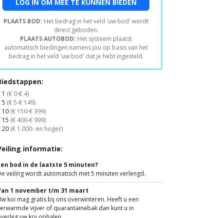
LOG IN OM MEE TE KUNNEN BIEDEN
PLAATS BOD:
Het bedrag in het veld 'uw bod' wordt
direct geboden.
PLAATS AUTOBOD:
Het systeem plaatst
automatisch biedingen namens jou op basis van het
bedrag in het veld 'uw bod' dat je hebt ingesteld.
Biedstappen:
€ 1
(€ 0-€ 4)
€ 5
(€ 5-€ 149)
€ 10
(€ 150-€ 399)
€ 15
(€ 400-€ 999)
€ 20
(€ 1.000- en hoger)
Veiling informatie:
Een bod in de laatste 5 minuten?
e veiling wordt automatisch met 5 minuten verlengd.
Van 1 november t/m 31 maart
w koi mag gratis bij ons overwinteren. Heeft u een
erwarmde vijver of quarantainebak dan kunt u in
verleg uw koi ophalen.