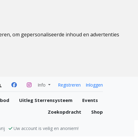
eren, om gepersonaliseerde inhoud en advertenties
Info
Registreren
Inloggen
L
nbod
Uitleg Sterrensysteem
Events
Zoekopdracht
Shop
rij
Uw account is veilig en anoniem!