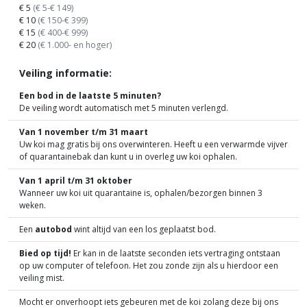
€ 5
(€ 5-€ 149)
€ 10
(€ 150-€ 399)
€ 15
(€ 400-€ 999)
€ 20
(€ 1.000- en hoger)
Veiling informatie:
Een bod in de laatste 5 minuten?
De veiling wordt automatisch met 5 minuten verlengd.
Van 1 november t/m 31 maart
Uw koi mag gratis bij ons overwinteren. Heeft u een verwarmde vijver
of quarantainebak dan kunt u in overleg uw koi ophalen.
Van 1 april t/m 31 oktober
Wanneer uw koi uit quarantaine is, ophalen/bezorgen binnen 3
weken.
Een
autobod
wint altijd van een los geplaatst bod.
Bied op tijd!
Er kan in de laatste seconden iets vertraging ontstaan
op uw computer of telefoon. Het zou zonde zijn als u hierdoor een
veiling mist.
Mocht er onverhoopt iets gebeuren met de koi zolang deze bij ons