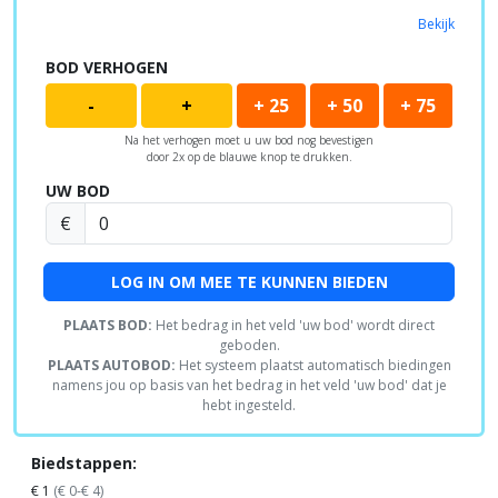
Bekijk
BOD VERHOGEN
-
+
+ 25
+ 50
+ 75
Na het verhogen moet u uw bod nog bevestigen
door 2x op de blauwe knop te drukken.
UW BOD
€
LOG IN OM MEE TE KUNNEN BIEDEN
PLAATS BOD:
Het bedrag in het veld 'uw bod' wordt direct
geboden.
PLAATS AUTOBOD:
Het systeem plaatst automatisch biedingen
namens jou op basis van het bedrag in het veld 'uw bod' dat je
hebt ingesteld.
Biedstappen:
€ 1
(€ 0-€ 4)