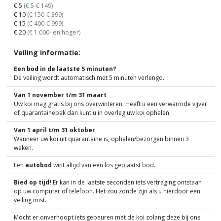
€ 5
(€ 5-€ 149)
€ 10
(€ 150-€ 399)
€ 15
(€ 400-€ 999)
€ 20
(€ 1.000- en hoger)
Veiling informatie:
Een bod in de laatste 5 minuten?
De veiling wordt automatisch met 5 minuten verlengd.
Van 1 november t/m 31 maart
Uw koi mag gratis bij ons overwinteren. Heeft u een verwarmde vijver
of quarantainebak dan kunt u in overleg uw koi ophalen.
Van 1 april t/m 31 oktober
Wanneer uw koi uit quarantaine is, ophalen/bezorgen binnen 3
weken.
Een
autobod
wint altijd van een los geplaatst bod.
Bied op tijd!
Er kan in de laatste seconden iets vertraging ontstaan
op uw computer of telefoon. Het zou zonde zijn als u hierdoor een
veiling mist.
Mocht er onverhoopt iets gebeuren met de koi zolang deze bij ons