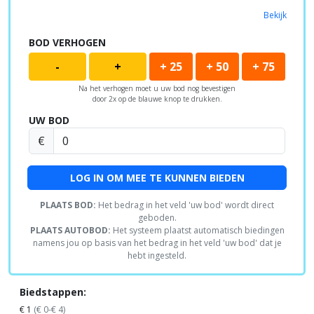
Bekijk
BOD VERHOGEN
-
+
+ 25
+ 50
+ 75
Na het verhogen moet u uw bod nog bevestigen
door 2x op de blauwe knop te drukken.
UW BOD
€
LOG IN OM MEE TE KUNNEN BIEDEN
PLAATS BOD:
Het bedrag in het veld 'uw bod' wordt direct
geboden.
PLAATS AUTOBOD:
Het systeem plaatst automatisch biedingen
namens jou op basis van het bedrag in het veld 'uw bod' dat je
hebt ingesteld.
Biedstappen:
€ 1
(€ 0-€ 4)