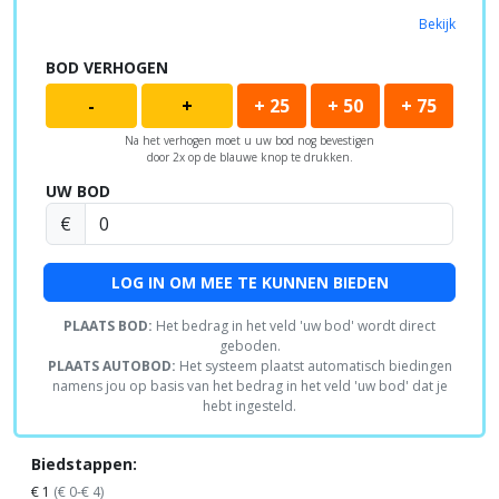
Bekijk
BOD VERHOGEN
-
+
+ 25
+ 50
+ 75
Na het verhogen moet u uw bod nog bevestigen
door 2x op de blauwe knop te drukken.
UW BOD
€
LOG IN OM MEE TE KUNNEN BIEDEN
PLAATS BOD:
Het bedrag in het veld 'uw bod' wordt direct
geboden.
PLAATS AUTOBOD:
Het systeem plaatst automatisch biedingen
namens jou op basis van het bedrag in het veld 'uw bod' dat je
hebt ingesteld.
Biedstappen:
€ 1
(€ 0-€ 4)