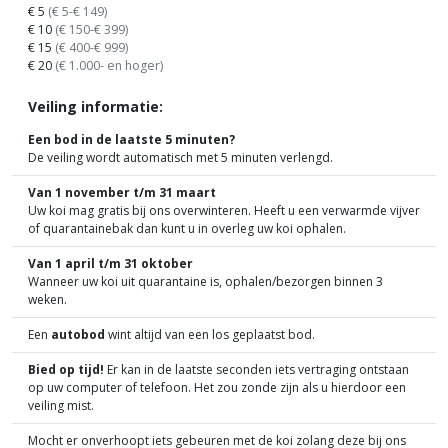
€ 5
(€ 5-€ 149)
€ 10
(€ 150-€ 399)
€ 15
(€ 400-€ 999)
€ 20
(€ 1.000- en hoger)
Veiling informatie:
Een bod in de laatste 5 minuten?
De veiling wordt automatisch met 5 minuten verlengd.
Van 1 november t/m 31 maart
Uw koi mag gratis bij ons overwinteren. Heeft u een verwarmde vijver
of quarantainebak dan kunt u in overleg uw koi ophalen.
Van 1 april t/m 31 oktober
Wanneer uw koi uit quarantaine is, ophalen/bezorgen binnen 3
weken.
Een
autobod
wint altijd van een los geplaatst bod.
Bied op tijd!
Er kan in de laatste seconden iets vertraging ontstaan
op uw computer of telefoon. Het zou zonde zijn als u hierdoor een
veiling mist.
Mocht er onverhoopt iets gebeuren met de koi zolang deze bij ons