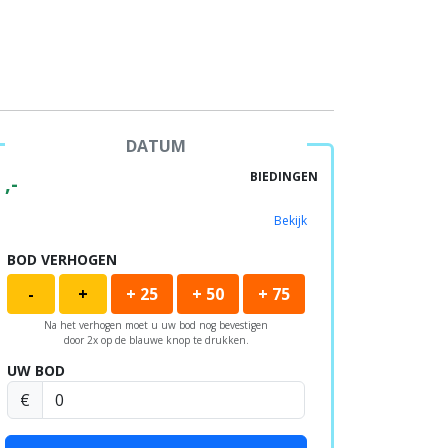
DATUM
BIEDINGEN
,-
Bekijk
BOD VERHOGEN
-
+
+ 25
+ 50
+ 75
Na het verhogen moet u uw bod nog bevestigen
door 2x op de blauwe knop te drukken.
UW BOD
€