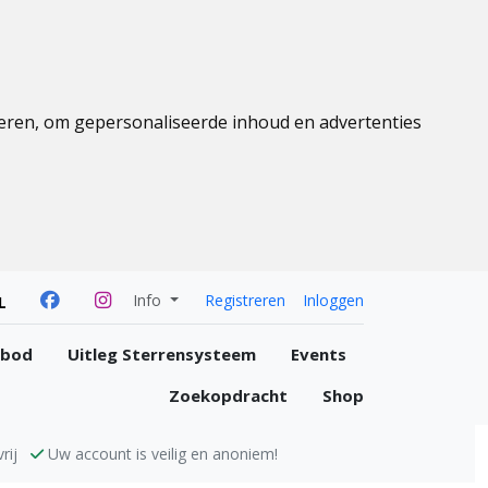
eren, om gepersonaliseerde inhoud en advertenties
Info
Registreren
Inloggen
L
nbod
Uitleg Sterrensysteem
Events
Zoekopdracht
Shop
rij
Uw account is veilig en anoniem!