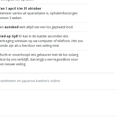
Van 1 april t/m 31 oktober
anneer uw koi uit quarantaine is, ophalen/bezorgen
binnen 3 weken.
Een
autobod
wint altijd van een los geplaatst bod.
ied op tijd!
Er kan in de laatste seconden iets
ertraging ontstaan op uw computer of telefoon. Het zou
onde zijn als u hierdoor een veiling mist.
ocht er onverhoopt iets gebeuren met de koi zolang
eze bij ons verblijft, dan krijgt u een tegoedbon voor
en nieuwe veiling.
variëteiten en Japanse kwekers online.