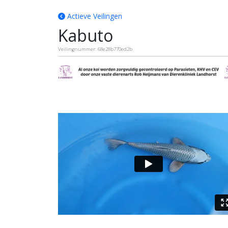
Actieve Veilingen
Kabuto
Veilingnummer: 68e28b770ed2b