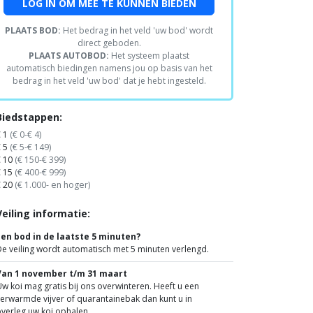
LOG IN OM MEE TE KUNNEN BIEDEN
PLAATS BOD:
Het bedrag in het veld 'uw bod' wordt
direct geboden.
PLAATS AUTOBOD:
Het systeem plaatst
automatisch biedingen namens jou op basis van het
bedrag in het veld 'uw bod' dat je hebt ingesteld.
Biedstappen:
€ 1
(€ 0-€ 4)
€ 5
(€ 5-€ 149)
€ 10
(€ 150-€ 399)
€ 15
(€ 400-€ 999)
€ 20
(€ 1.000- en hoger)
Veiling informatie:
Een bod in de laatste 5 minuten?
e veiling wordt automatisch met 5 minuten verlengd.
Van 1 november t/m 31 maart
w koi mag gratis bij ons overwinteren. Heeft u een
erwarmde vijver of quarantainebak dan kunt u in
verleg uw koi ophalen.