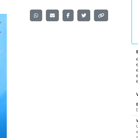
D
U
v
o