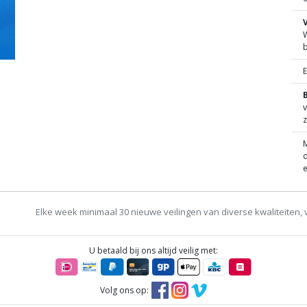
W
B
v
z
M
d
e
Elke week minimaal 30 nieuwe veilingen van diverse kwaliteiten, 
U betaald bij ons altijd veilig met:
Volg ons op: