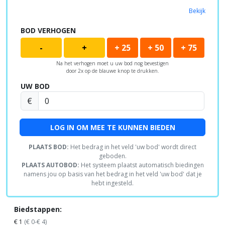
Bekijk
BOD VERHOGEN
-
+
+ 25
+ 50
+ 75
Na het verhogen moet u uw bod nog bevestigen
door 2x op de blauwe knop te drukken.
UW BOD
€
LOG IN OM MEE TE KUNNEN BIEDEN
PLAATS BOD:
Het bedrag in het veld 'uw bod' wordt direct
geboden.
PLAATS AUTOBOD:
Het systeem plaatst automatisch biedingen
namens jou op basis van het bedrag in het veld 'uw bod' dat je
hebt ingesteld.
Biedstappen:
€ 1
(€ 0-€ 4)