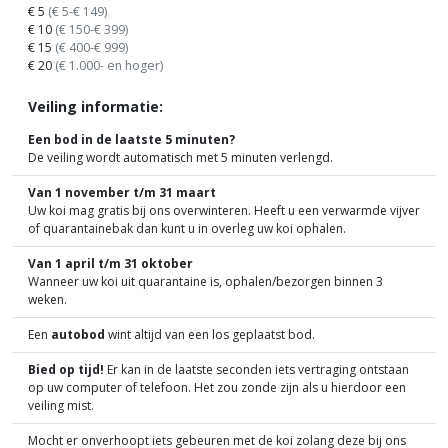
€ 5
(€ 5-€ 149)
€ 10
(€ 150-€ 399)
€ 15
(€ 400-€ 999)
€ 20
(€ 1.000- en hoger)
Veiling informatie:
Een bod in de laatste 5 minuten?
De veiling wordt automatisch met 5 minuten verlengd.
Van 1 november t/m 31 maart
Uw koi mag gratis bij ons overwinteren. Heeft u een verwarmde vijver
of quarantainebak dan kunt u in overleg uw koi ophalen.
Van 1 april t/m 31 oktober
Wanneer uw koi uit quarantaine is, ophalen/bezorgen binnen 3
weken.
Een
autobod
wint altijd van een los geplaatst bod.
Bied op tijd!
Er kan in de laatste seconden iets vertraging ontstaan
op uw computer of telefoon. Het zou zonde zijn als u hierdoor een
veiling mist.
Mocht er onverhoopt iets gebeuren met de koi zolang deze bij ons