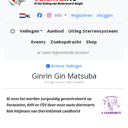
Info
Registreren
Inloggen
NL
Veilingen
Aanbod
Uitleg Sterrensysteem
Events
Zoekopdracht
Shop
Alle koi zijn KVH en CEV vrij
Actieve Veilingen
Ginrin Gin Matsuba
Veilingnummer: 68e01ae948f2e