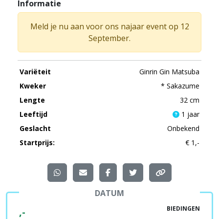
Informatie
Meld je nu aan voor ons najaar event op 12
September.
Variëteit
Ginrin Gin Matsuba
Kweker
* Sakazume
Lengte
32 cm
Leeftijd
1 jaar
Geslacht
Onbekend
Startprijs:
€ 1,-
DATUM
BIEDINGEN
,-