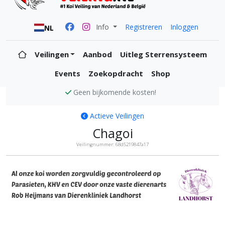
Info
Registreren
Inloggen
NL
Veilingen
Aanbod
Uitleg Sterrensysteem
Events
Zoekopdracht
Shop
Alle koi zijn KVH en CEV vrij
Actieve Veilingen
Chagoi
Veilingnummer: 68d5219847a17