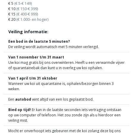
€ 5
(€ 5-€ 149)
€ 10
(€ 150-€ 399)
€ 15
(€ 400-€ 999)
€ 20
(€ 1.000- en hoger)
Veiling informatie:
Een bod in de laatste 5 minuten?
De veiling wordt automatisch met 5 minuten verlengd.
Van 1 november t/m 31 maart
Uw koi mag gratis bij ons overwinteren. Heeft u een verwarmde vijver
of quarantainebak dan kunt u in overleg uw koi ophalen.
Van 1 april t/m 31 oktober
Wanneer uw koi uit quarantaine is, ophalen/bezorgen binnen 3
weken.
Een
autobod
wint altijd van een los geplaatst bod.
Bied op tijd!
Er kan in de laatste seconden iets vertraging ontstaan
op uw computer of telefoon. Het zou zonde zijn als u hierdoor een
veiling mist.
Mocht er onverhoopt iets gebeuren met de koi zolang deze bij ons