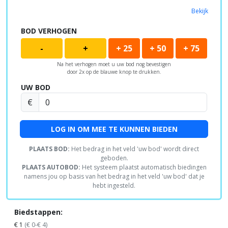
Bekijk
BOD VERHOGEN
-
+
+ 25
+ 50
+ 75
Na het verhogen moet u uw bod nog bevestigen
door 2x op de blauwe knop te drukken.
UW BOD
€
LOG IN OM MEE TE KUNNEN BIEDEN
PLAATS BOD:
Het bedrag in het veld 'uw bod' wordt direct
geboden.
PLAATS AUTOBOD:
Het systeem plaatst automatisch biedingen
namens jou op basis van het bedrag in het veld 'uw bod' dat je
hebt ingesteld.
Biedstappen:
€ 1
(€ 0-€ 4)