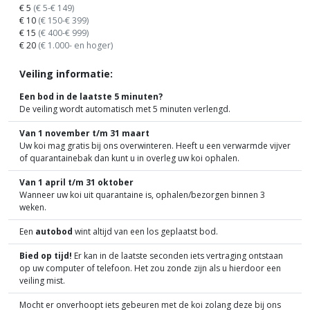
€ 5
(€ 5-€ 149)
€ 10
(€ 150-€ 399)
€ 15
(€ 400-€ 999)
€ 20
(€ 1.000- en hoger)
Veiling informatie:
Een bod in de laatste 5 minuten?
De veiling wordt automatisch met 5 minuten verlengd.
Van 1 november t/m 31 maart
Uw koi mag gratis bij ons overwinteren. Heeft u een verwarmde vijver
of quarantainebak dan kunt u in overleg uw koi ophalen.
Van 1 april t/m 31 oktober
Wanneer uw koi uit quarantaine is, ophalen/bezorgen binnen 3
weken.
Een
autobod
wint altijd van een los geplaatst bod.
Bied op tijd!
Er kan in de laatste seconden iets vertraging ontstaan
op uw computer of telefoon. Het zou zonde zijn als u hierdoor een
veiling mist.
Mocht er onverhoopt iets gebeuren met de koi zolang deze bij ons