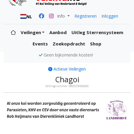
Info
Registreren
Inloggen
NL
Veilingen
Aanbod
Uitleg Sterrensysteem
Events
Zoekopdracht
Shop
Alle koi zijn KVH en CEV vrij
Actieve Veilingen
Chagoi
Veilingnummer: 68d521843dd0c