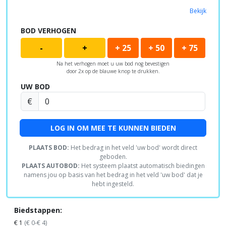
Bekijk
BOD VERHOGEN
-
+
+ 25
+ 50
+ 75
Na het verhogen moet u uw bod nog bevestigen
door 2x op de blauwe knop te drukken.
UW BOD
€
LOG IN OM MEE TE KUNNEN BIEDEN
PLAATS BOD:
Het bedrag in het veld 'uw bod' wordt direct
geboden.
PLAATS AUTOBOD:
Het systeem plaatst automatisch biedingen
namens jou op basis van het bedrag in het veld 'uw bod' dat je
hebt ingesteld.
Biedstappen:
€ 1
(€ 0-€ 4)