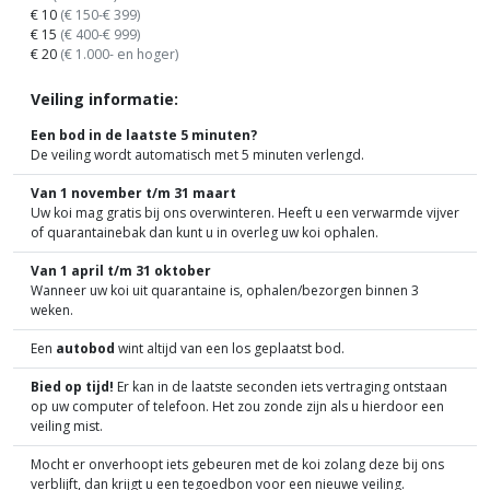
€ 10
(€ 150-€ 399)
€ 15
(€ 400-€ 999)
€ 20
(€ 1.000- en hoger)
Veiling informatie:
Een bod in de laatste 5 minuten?
De veiling wordt automatisch met 5 minuten verlengd.
Van 1 november t/m 31 maart
Uw koi mag gratis bij ons overwinteren. Heeft u een verwarmde vijver
of quarantainebak dan kunt u in overleg uw koi ophalen.
Van 1 april t/m 31 oktober
Wanneer uw koi uit quarantaine is, ophalen/bezorgen binnen 3
weken.
Een
autobod
wint altijd van een los geplaatst bod.
Bied op tijd!
Er kan in de laatste seconden iets vertraging ontstaan
op uw computer of telefoon. Het zou zonde zijn als u hierdoor een
veiling mist.
Mocht er onverhoopt iets gebeuren met de koi zolang deze bij ons
verblijft, dan krijgt u een tegoedbon voor een nieuwe veiling.