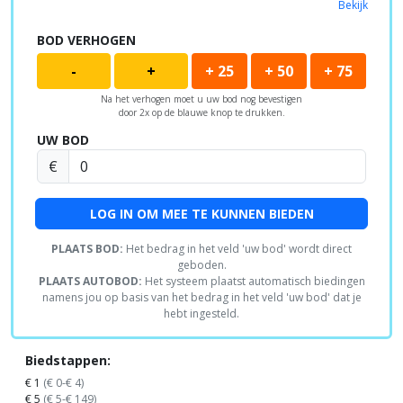
Bekijk
BOD VERHOGEN
-
+
+ 25
+ 50
+ 75
Na het verhogen moet u uw bod nog bevestigen
door 2x op de blauwe knop te drukken.
UW BOD
€
LOG IN OM MEE TE KUNNEN BIEDEN
PLAATS BOD:
Het bedrag in het veld 'uw bod' wordt direct
geboden.
PLAATS AUTOBOD:
Het systeem plaatst automatisch biedingen
namens jou op basis van het bedrag in het veld 'uw bod' dat je
hebt ingesteld.
Biedstappen:
€ 1
(€ 0-€ 4)
€ 5
(€ 5-€ 149)