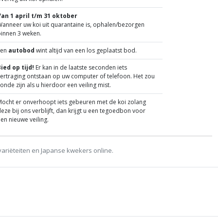
Van 1 april t/m 31 oktober
anneer uw koi uit quarantaine is, ophalen/bezorgen
binnen 3 weken.
Een
autobod
wint altijd van een los geplaatst bod.
ied op tijd!
Er kan in de laatste seconden iets
ertraging ontstaan op uw computer of telefoon. Het zou
onde zijn als u hierdoor een veiling mist.
ocht er onverhoopt iets gebeuren met de koi zolang
eze bij ons verblijft, dan krijgt u een tegoedbon voor
en nieuwe veiling.
variëteiten en Japanse kwekers online.