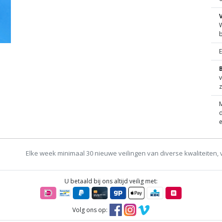
W
B
v
z
M
d
e
Elke week minimaal 30 nieuwe veilingen van diverse kwaliteiten, 
U betaald bij ons altijd veilig met:
Volg ons op: