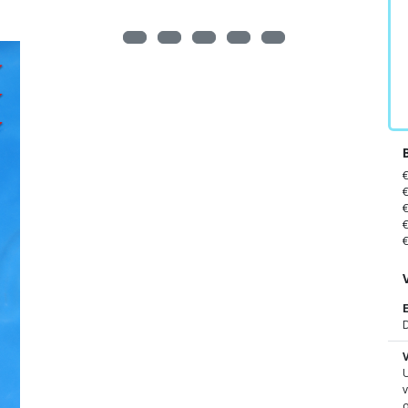
D
U
v
o