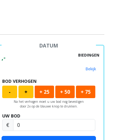
DATUM
BIEDINGEN
,-
Bekijk
BOD VERHOGEN
-
+
+ 25
+ 50
+ 75
Na het verhogen moet u uw bod nog bevestigen
door 2x op de blauwe knop te drukken.
UW BOD
€