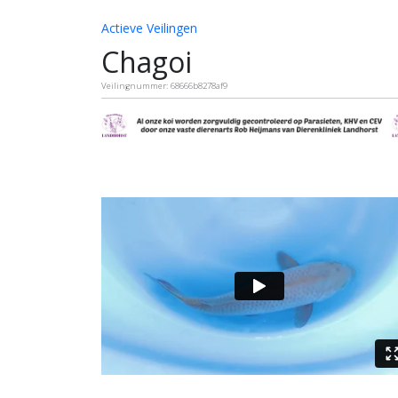
Actieve Veilingen
Chagoi
Veilingnummer: 68666b8278af9