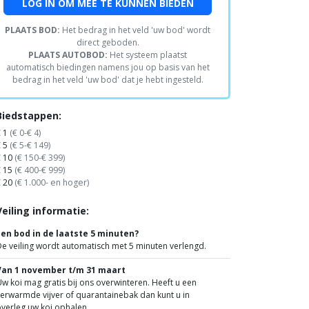
LOG IN OM MEE TE KUNNEN BIEDEN
PLAATS BOD:
Het bedrag in het veld 'uw bod' wordt
direct geboden.
PLAATS AUTOBOD:
Het systeem plaatst
automatisch biedingen namens jou op basis van het
bedrag in het veld 'uw bod' dat je hebt ingesteld.
Biedstappen:
€ 1
(€ 0-€ 4)
€ 5
(€ 5-€ 149)
€ 10
(€ 150-€ 399)
€ 15
(€ 400-€ 999)
€ 20
(€ 1.000- en hoger)
Veiling informatie:
Een bod in de laatste 5 minuten?
e veiling wordt automatisch met 5 minuten verlengd.
Van 1 november t/m 31 maart
w koi mag gratis bij ons overwinteren. Heeft u een
erwarmde vijver of quarantainebak dan kunt u in
verleg uw koi ophalen.