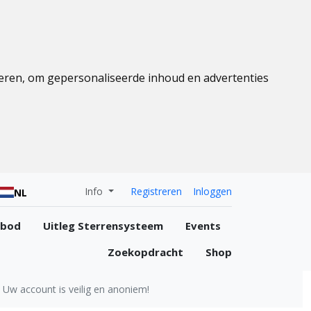
eren, om gepersonaliseerde inhoud en advertenties
Info
Registreren
Inloggen
NL
nbod
Uitleg Sterrensysteem
Events
Zoekopdracht
Shop
Uw account is veilig en anoniem!