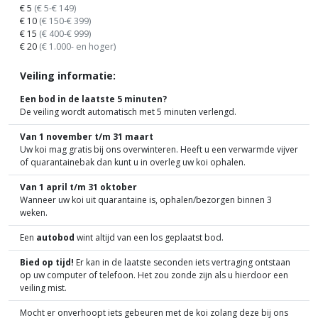
€ 5
(€ 5-€ 149)
€ 10
(€ 150-€ 399)
€ 15
(€ 400-€ 999)
€ 20
(€ 1.000- en hoger)
Veiling informatie:
Een bod in de laatste 5 minuten?
De veiling wordt automatisch met 5 minuten verlengd.
Van 1 november t/m 31 maart
Uw koi mag gratis bij ons overwinteren. Heeft u een verwarmde vijver
of quarantainebak dan kunt u in overleg uw koi ophalen.
Van 1 april t/m 31 oktober
Wanneer uw koi uit quarantaine is, ophalen/bezorgen binnen 3
weken.
Een
autobod
wint altijd van een los geplaatst bod.
Bied op tijd!
Er kan in de laatste seconden iets vertraging ontstaan
op uw computer of telefoon. Het zou zonde zijn als u hierdoor een
veiling mist.
Mocht er onverhoopt iets gebeuren met de koi zolang deze bij ons