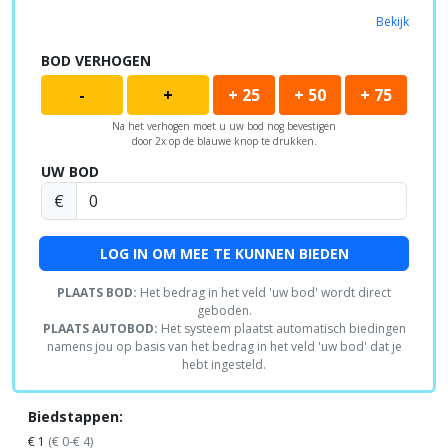
Bekijk
BOD VERHOGEN
-
+
+ 25
+ 50
+ 75
Na het verhogen moet u uw bod nog bevestigen
door 2x op de blauwe knop te drukken.
UW BOD
€
LOG IN OM MEE TE KUNNEN BIEDEN
PLAATS BOD:
Het bedrag in het veld 'uw bod' wordt direct
geboden.
PLAATS AUTOBOD:
Het systeem plaatst automatisch biedingen
namens jou op basis van het bedrag in het veld 'uw bod' dat je
hebt ingesteld.
Biedstappen:
€ 1
(€ 0-€ 4)