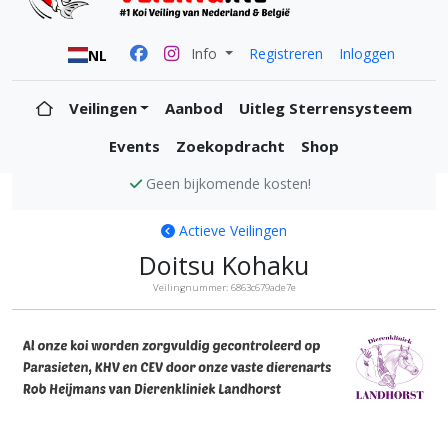
Info
Registreren
Inloggen
NL
Veilingen
Aanbod
Uitleg Sterrensysteem
Events
Zoekopdracht
Shop
Alle koi zijn KVH en CEV vrij
Actieve Veilingen
Doitsu Kohaku
Veilingnummer: 6863c679ade7e