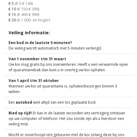
€ 5
(€ 5-€ 149)
€ 10
(€ 150-€ 399)
€ 15
(€ 400-€ 999)
€ 20
(€ 1.000- en hoger)
Veiling informatie:
Een bod in de laatste 5 minuten?
De veiling wordt automatisch met 5 minuten verlengd.
Van 1 november t/m 31 maart
Uw koi mag gratis bij ons overwinteren. Heeft u een verwarmde vijver
of quarantainebak dan kunt u in overleg uw koi ophalen.
Van 1 april t/m 31 oktober
Wanneer uw koi uit quarantaine is, ophalen/bezorgen binnen 3
weken.
Een
autobod
wint altijd van een los geplaatst bod.
Bied op tijd!
Er kan in de laatste seconden iets vertraging ontstaan
op uw computer of telefoon. Het zou zonde zijn als u hierdoor een
veiling mist.
Mocht er onverhoopt iets gebeuren met de koi zolang deze bij ons