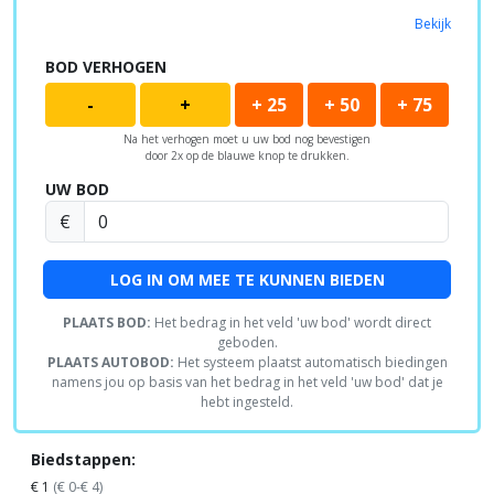
Bekijk
BOD VERHOGEN
-
+
+ 25
+ 50
+ 75
Na het verhogen moet u uw bod nog bevestigen
door 2x op de blauwe knop te drukken.
UW BOD
€
LOG IN OM MEE TE KUNNEN BIEDEN
PLAATS BOD:
Het bedrag in het veld 'uw bod' wordt direct
geboden.
PLAATS AUTOBOD:
Het systeem plaatst automatisch biedingen
namens jou op basis van het bedrag in het veld 'uw bod' dat je
hebt ingesteld.
Biedstappen:
€ 1
(€ 0-€ 4)