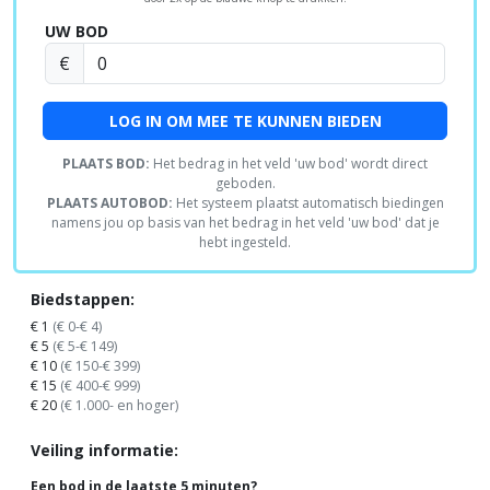
UW BOD
€
LOG IN OM MEE TE KUNNEN BIEDEN
PLAATS BOD:
Het bedrag in het veld 'uw bod' wordt direct
geboden.
PLAATS AUTOBOD:
Het systeem plaatst automatisch biedingen
namens jou op basis van het bedrag in het veld 'uw bod' dat je
hebt ingesteld.
Biedstappen:
€ 1
(€ 0-€ 4)
€ 5
(€ 5-€ 149)
€ 10
(€ 150-€ 399)
€ 15
(€ 400-€ 999)
€ 20
(€ 1.000- en hoger)
Veiling informatie:
Een bod in de laatste 5 minuten?