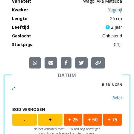
Variëteit
Wagoi Aka Matsuba
Kweker
Yagenji
Lengte
26 cm
Leeftijd
2 jaar
Geslacht
Onbekend
Startprijs:
€ 1,-
DATUM
BIEDINGEN
,-
Bekijk
BOD VERHOGEN
-
+
+ 25
+ 50
+ 75
Na het verhogen moet u uw bod nog bevestigen
door 2x op de blauwe knop te drukken.