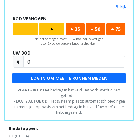
Bekijk
BOD VERHOGEN
-
+
+ 25
+ 50
+ 75
Na het verhogen moet u uw bod nog bevestigen
door 2x op de blauwe knop te drukken.
UW BOD
€
LOG IN OM MEE TE KUNNEN BIEDEN
PLAATS BOD:
Het bedrag in het veld 'uw bod' wordt direct
geboden.
PLAATS AUTOBOD:
Het systeem plaatst automatisch biedingen
namens jou op basis van het bedrag in het veld 'uw bod' dat je
hebt ingesteld.
Biedstappen:
€ 1
(€ 0-€ 4)