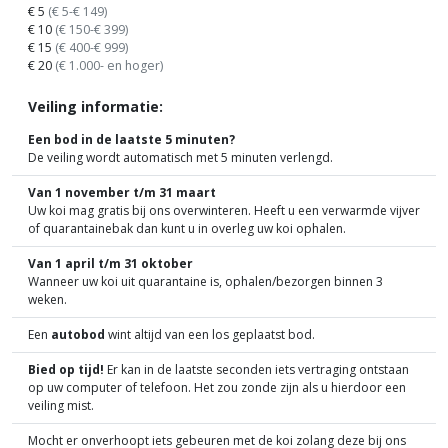
€ 5
(€ 5-€ 149)
€ 10
(€ 150-€ 399)
€ 15
(€ 400-€ 999)
€ 20
(€ 1.000- en hoger)
Veiling informatie:
Een bod in de laatste 5 minuten?
De veiling wordt automatisch met 5 minuten verlengd.
Van 1 november t/m 31 maart
Uw koi mag gratis bij ons overwinteren. Heeft u een verwarmde vijver
of quarantainebak dan kunt u in overleg uw koi ophalen.
Van 1 april t/m 31 oktober
Wanneer uw koi uit quarantaine is, ophalen/bezorgen binnen 3
weken.
Een
autobod
wint altijd van een los geplaatst bod.
Bied op tijd!
Er kan in de laatste seconden iets vertraging ontstaan
op uw computer of telefoon. Het zou zonde zijn als u hierdoor een
veiling mist.
Mocht er onverhoopt iets gebeuren met de koi zolang deze bij ons