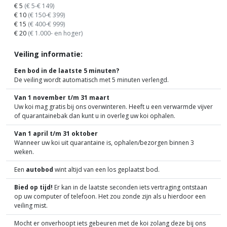
€ 5
(€ 5-€ 149)
€ 10
(€ 150-€ 399)
€ 15
(€ 400-€ 999)
€ 20
(€ 1.000- en hoger)
Veiling informatie:
Een bod in de laatste 5 minuten?
De veiling wordt automatisch met 5 minuten verlengd.
Van 1 november t/m 31 maart
Uw koi mag gratis bij ons overwinteren. Heeft u een verwarmde vijver
of quarantainebak dan kunt u in overleg uw koi ophalen.
Van 1 april t/m 31 oktober
Wanneer uw koi uit quarantaine is, ophalen/bezorgen binnen 3
weken.
Een
autobod
wint altijd van een los geplaatst bod.
Bied op tijd!
Er kan in de laatste seconden iets vertraging ontstaan
op uw computer of telefoon. Het zou zonde zijn als u hierdoor een
veiling mist.
Mocht er onverhoopt iets gebeuren met de koi zolang deze bij ons