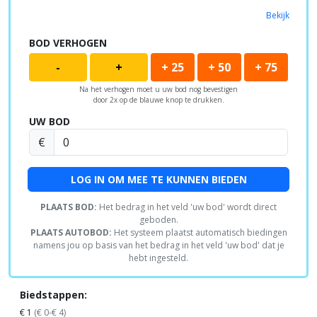
Bekijk
BOD VERHOGEN
-
+
+ 25
+ 50
+ 75
Na het verhogen moet u uw bod nog bevestigen
door 2x op de blauwe knop te drukken.
UW BOD
€
LOG IN OM MEE TE KUNNEN BIEDEN
PLAATS BOD:
Het bedrag in het veld 'uw bod' wordt direct
geboden.
PLAATS AUTOBOD:
Het systeem plaatst automatisch biedingen
namens jou op basis van het bedrag in het veld 'uw bod' dat je
hebt ingesteld.
Biedstappen:
€ 1
(€ 0-€ 4)