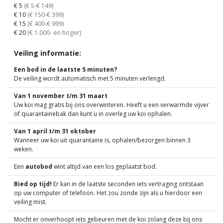
€ 5
(€ 5-€ 149)
€ 10
(€ 150-€ 399)
€ 15
(€ 400-€ 999)
€ 20
(€ 1.000- en hoger)
Veiling informatie:
Een bod in de laatste 5 minuten?
De veiling wordt automatisch met 5 minuten verlengd.
Van 1 november t/m 31 maart
Uw koi mag gratis bij ons overwinteren. Heeft u een verwarmde vijver
of quarantainebak dan kunt u in overleg uw koi ophalen.
Van 1 april t/m 31 oktober
Wanneer uw koi uit quarantaine is, ophalen/bezorgen binnen 3
weken.
Een
autobod
wint altijd van een los geplaatst bod.
Bied op tijd!
Er kan in de laatste seconden iets vertraging ontstaan
op uw computer of telefoon. Het zou zonde zijn als u hierdoor een
veiling mist.
Mocht er onverhoopt iets gebeuren met de koi zolang deze bij ons