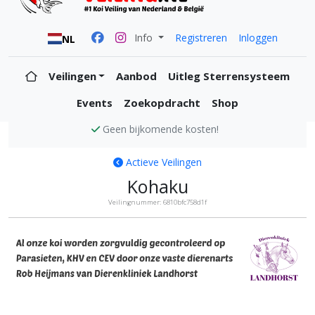
Info
Registreren
Inloggen
NL
Veilingen
Aanbod
Uitleg Sterrensysteem
Events
Zoekopdracht
Shop
Alle koi zijn KVH en CEV vrij
Actieve Veilingen
Kohaku
Veilingnummer: 6810bfc758d1f