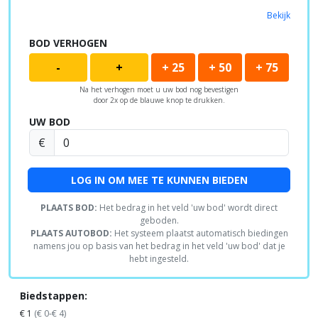
Bekijk
BOD VERHOGEN
-
+
+ 25
+ 50
+ 75
Na het verhogen moet u uw bod nog bevestigen
door 2x op de blauwe knop te drukken.
UW BOD
€
LOG IN OM MEE TE KUNNEN BIEDEN
PLAATS BOD:
Het bedrag in het veld 'uw bod' wordt direct
geboden.
PLAATS AUTOBOD:
Het systeem plaatst automatisch biedingen
namens jou op basis van het bedrag in het veld 'uw bod' dat je
hebt ingesteld.
Biedstappen:
€ 1
(€ 0-€ 4)