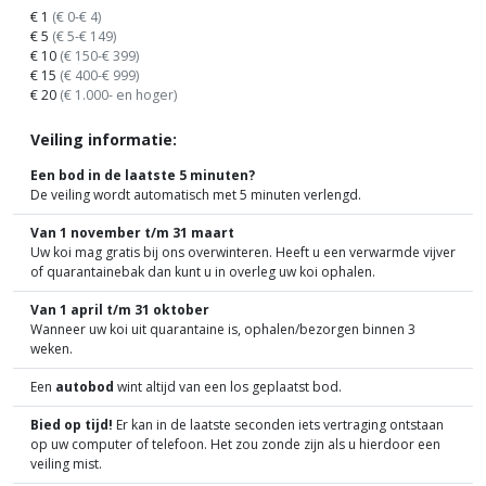
€ 1
(€ 0-€ 4)
€ 5
(€ 5-€ 149)
€ 10
(€ 150-€ 399)
€ 15
(€ 400-€ 999)
€ 20
(€ 1.000- en hoger)
Veiling informatie:
Een bod in de laatste 5 minuten?
De veiling wordt automatisch met 5 minuten verlengd.
Van 1 november t/m 31 maart
Uw koi mag gratis bij ons overwinteren. Heeft u een verwarmde vijver
of quarantainebak dan kunt u in overleg uw koi ophalen.
Van 1 april t/m 31 oktober
Wanneer uw koi uit quarantaine is, ophalen/bezorgen binnen 3
weken.
Een
autobod
wint altijd van een los geplaatst bod.
Bied op tijd!
Er kan in de laatste seconden iets vertraging ontstaan
op uw computer of telefoon. Het zou zonde zijn als u hierdoor een
veiling mist.