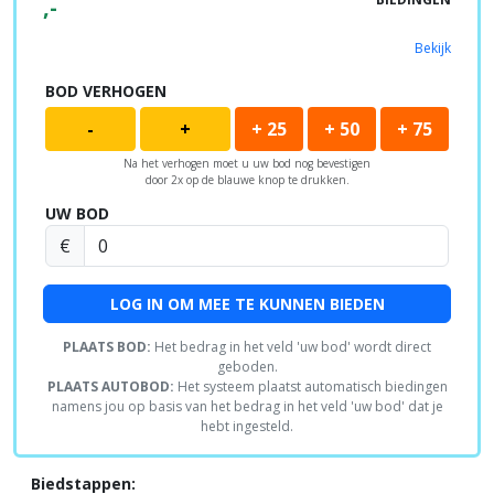
,-
Bekijk
BOD VERHOGEN
-
+
+ 25
+ 50
+ 75
Na het verhogen moet u uw bod nog bevestigen
door 2x op de blauwe knop te drukken.
UW BOD
€
LOG IN OM MEE TE KUNNEN BIEDEN
PLAATS BOD:
Het bedrag in het veld 'uw bod' wordt direct
geboden.
PLAATS AUTOBOD:
Het systeem plaatst automatisch biedingen
namens jou op basis van het bedrag in het veld 'uw bod' dat je
hebt ingesteld.
Biedstappen: