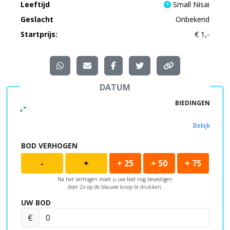
Leeftijd
Small Nisai
Geslacht
Onbekend
Startprijs:
€ 1,-
DATUM
BIEDINGEN
,-
Bekijk
BOD VERHOGEN
-
+
+ 25
+ 50
+ 75
Na het verhogen moet u uw bod nog bevestigen
door 2x op de blauwe knop te drukken.
UW BOD
€