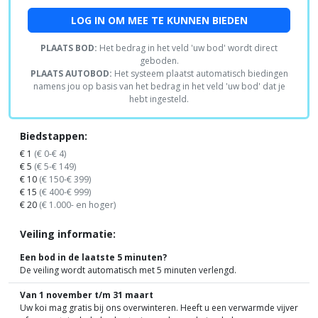
LOG IN OM MEE TE KUNNEN BIEDEN
PLAATS BOD:
Het bedrag in het veld 'uw bod' wordt direct
geboden.
PLAATS AUTOBOD:
Het systeem plaatst automatisch biedingen
namens jou op basis van het bedrag in het veld 'uw bod' dat je
hebt ingesteld.
Biedstappen:
€ 1
(€ 0-€ 4)
€ 5
(€ 5-€ 149)
€ 10
(€ 150-€ 399)
€ 15
(€ 400-€ 999)
€ 20
(€ 1.000- en hoger)
Veiling informatie:
Een bod in de laatste 5 minuten?
De veiling wordt automatisch met 5 minuten verlengd.
Van 1 november t/m 31 maart
Uw koi mag gratis bij ons overwinteren. Heeft u een verwarmde vijver