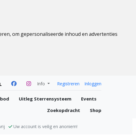
eren, om gepersonaliseerde inhoud en advertenties
Info
Registreren
Inloggen
L
nbod
Uitleg Sterrensysteem
Events
Zoekopdracht
Shop
rij
Uw account is veilig en anoniem!