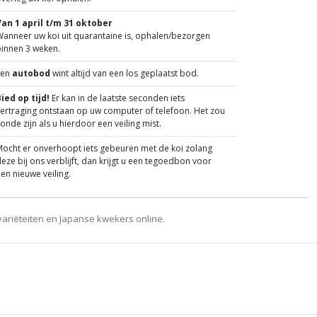
Van 1 april t/m 31 oktober
anneer uw koi uit quarantaine is, ophalen/bezorgen
binnen 3 weken.
Een
autobod
wint altijd van een los geplaatst bod.
ied op tijd!
Er kan in de laatste seconden iets
ertraging ontstaan op uw computer of telefoon. Het zou
onde zijn als u hierdoor een veiling mist.
ocht er onverhoopt iets gebeuren met de koi zolang
eze bij ons verblijft, dan krijgt u een tegoedbon voor
en nieuwe veiling.
variëteiten en Japanse kwekers online.