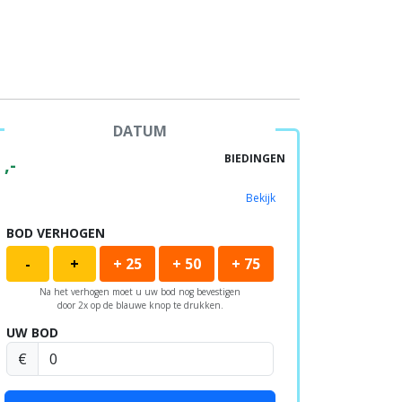
DATUM
BIEDINGEN
,-
Bekijk
BOD VERHOGEN
-
+
+ 25
+ 50
+ 75
Na het verhogen moet u uw bod nog bevestigen
door 2x op de blauwe knop te drukken.
UW BOD
€