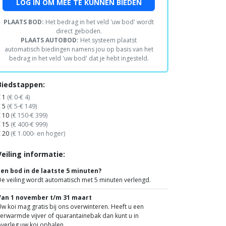
LOG IN OM MEE TE KUNNEN BIEDEN
PLAATS BOD:
Het bedrag in het veld 'uw bod' wordt
direct geboden.
PLAATS AUTOBOD:
Het systeem plaatst
automatisch biedingen namens jou op basis van het
bedrag in het veld 'uw bod' dat je hebt ingesteld.
Biedstappen:
€ 1
(€ 0-€ 4)
€ 5
(€ 5-€ 149)
€ 10
(€ 150-€ 399)
€ 15
(€ 400-€ 999)
€ 20
(€ 1.000- en hoger)
Veiling informatie:
Een bod in de laatste 5 minuten?
e veiling wordt automatisch met 5 minuten verlengd.
Van 1 november t/m 31 maart
w koi mag gratis bij ons overwinteren. Heeft u een
erwarmde vijver of quarantainebak dan kunt u in
verleg uw koi ophalen.