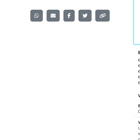
D
U
v
o