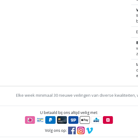
W
B
v
z
M
d
e
Elke week minimaal 30 nieuwe veilingen van diverse kwaliteiten, 
U betaald bij ons altijd veilig met:
Volg ons op: