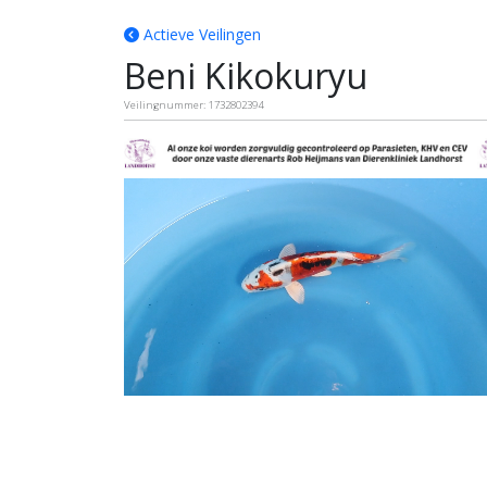
Actieve Veilingen
Beni Kikokuryu
Veilingnummer: 1732802394