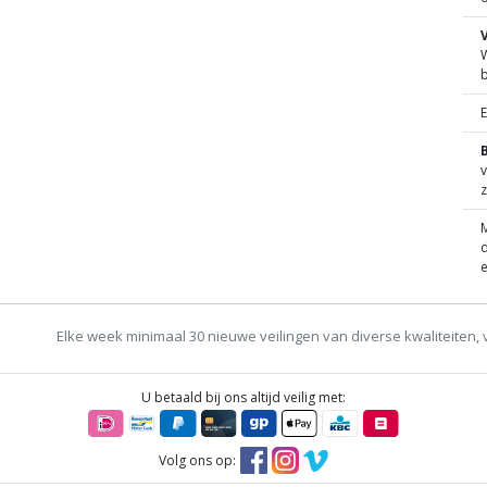
W
B
v
z
M
d
e
Elke week minimaal 30 nieuwe veilingen van diverse kwaliteiten, 
U betaald bij ons altijd veilig met:
Volg ons op: