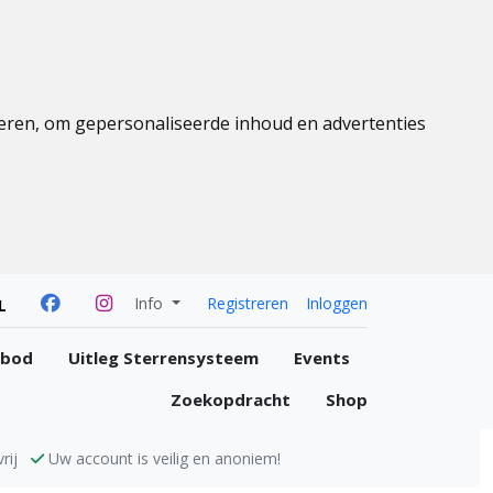
eren, om gepersonaliseerde inhoud en advertenties
Info
Registreren
Inloggen
L
nbod
Uitleg Sterrensysteem
Events
Zoekopdracht
Shop
rij
Uw account is veilig en anoniem!