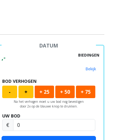
DATUM
BIEDINGEN
,-
Bekijk
BOD VERHOGEN
-
+
+ 25
+ 50
+ 75
Na het verhogen moet u uw bod nog bevestigen
door 2x op de blauwe knop te drukken.
UW BOD
€