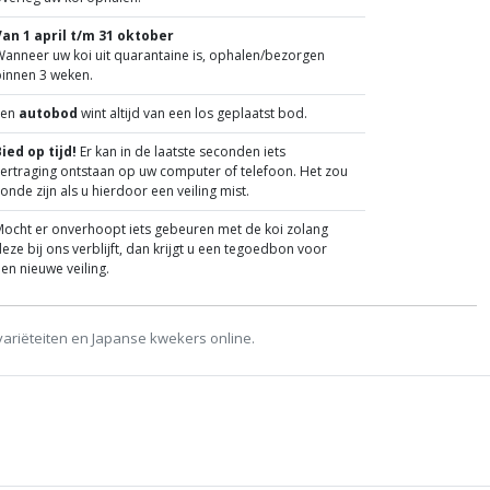
Van 1 april t/m 31 oktober
anneer uw koi uit quarantaine is, ophalen/bezorgen
binnen 3 weken.
Een
autobod
wint altijd van een los geplaatst bod.
ied op tijd!
Er kan in de laatste seconden iets
ertraging ontstaan op uw computer of telefoon. Het zou
onde zijn als u hierdoor een veiling mist.
ocht er onverhoopt iets gebeuren met de koi zolang
eze bij ons verblijft, dan krijgt u een tegoedbon voor
en nieuwe veiling.
variëteiten en Japanse kwekers online.