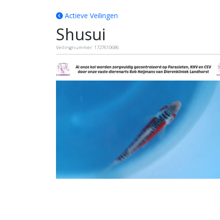
Actieve Veilingen
Shusui
Veilingnummer: 1727610686