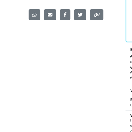
D
U
v
o