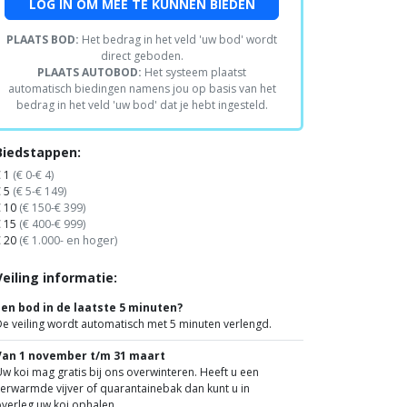
LOG IN OM MEE TE KUNNEN BIEDEN
PLAATS BOD:
Het bedrag in het veld 'uw bod' wordt
direct geboden.
PLAATS AUTOBOD:
Het systeem plaatst
automatisch biedingen namens jou op basis van het
bedrag in het veld 'uw bod' dat je hebt ingesteld.
Biedstappen:
€ 1
(€ 0-€ 4)
€ 5
(€ 5-€ 149)
€ 10
(€ 150-€ 399)
€ 15
(€ 400-€ 999)
€ 20
(€ 1.000- en hoger)
Veiling informatie:
Een bod in de laatste 5 minuten?
e veiling wordt automatisch met 5 minuten verlengd.
Van 1 november t/m 31 maart
w koi mag gratis bij ons overwinteren. Heeft u een
erwarmde vijver of quarantainebak dan kunt u in
verleg uw koi ophalen.