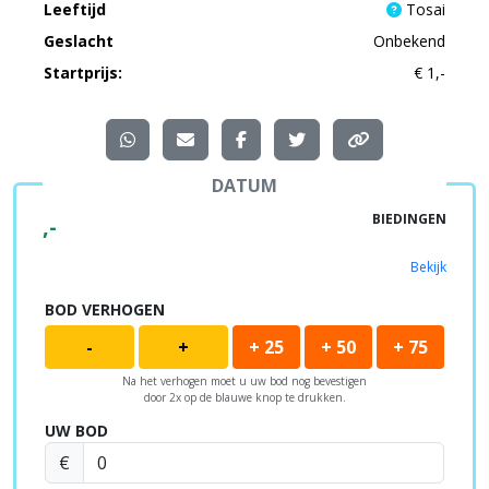
Leeftijd
Tosai
Geslacht
Onbekend
Startprijs:
€ 1,-
DATUM
BIEDINGEN
,-
Bekijk
BOD VERHOGEN
-
+
+ 25
+ 50
+ 75
Na het verhogen moet u uw bod nog bevestigen
door 2x op de blauwe knop te drukken.
UW BOD
€