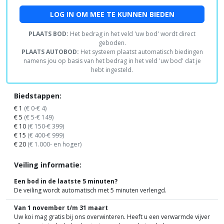
LOG IN OM MEE TE KUNNEN BIEDEN
PLAATS BOD:
Het bedrag in het veld 'uw bod' wordt direct
geboden.
PLAATS AUTOBOD:
Het systeem plaatst automatisch biedingen
namens jou op basis van het bedrag in het veld 'uw bod' dat je
hebt ingesteld.
Biedstappen:
€ 1
(€ 0-€ 4)
€ 5
(€ 5-€ 149)
€ 10
(€ 150-€ 399)
€ 15
(€ 400-€ 999)
€ 20
(€ 1.000- en hoger)
Veiling informatie:
Een bod in de laatste 5 minuten?
De veiling wordt automatisch met 5 minuten verlengd.
Van 1 november t/m 31 maart
Uw koi mag gratis bij ons overwinteren. Heeft u een verwarmde vijver