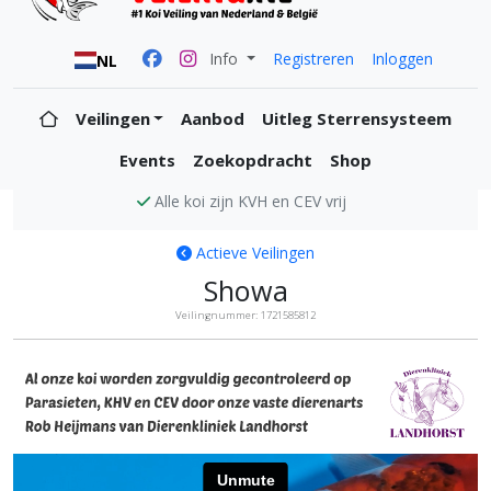
Info
Registreren
Inloggen
NL
Veilingen
Aanbod
Uitleg Sterrensysteem
Events
Zoekopdracht
Shop
Uw account is veilig en anoniem!
Actieve Veilingen
Showa
Veilingnummer: 1721585812