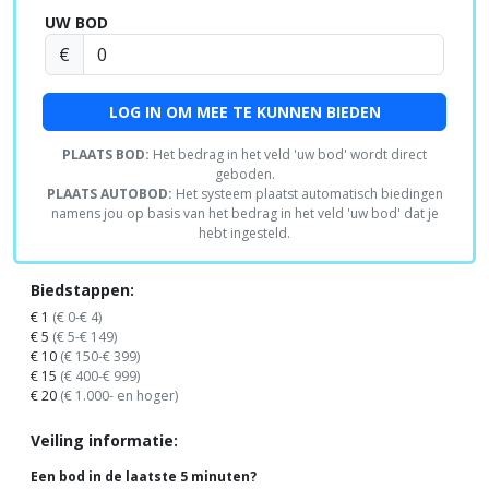
UW BOD
€
LOG IN OM MEE TE KUNNEN BIEDEN
PLAATS BOD:
Het bedrag in het veld 'uw bod' wordt direct
geboden.
PLAATS AUTOBOD:
Het systeem plaatst automatisch biedingen
namens jou op basis van het bedrag in het veld 'uw bod' dat je
hebt ingesteld.
Biedstappen:
€ 1
(€ 0-€ 4)
€ 5
(€ 5-€ 149)
€ 10
(€ 150-€ 399)
€ 15
(€ 400-€ 999)
€ 20
(€ 1.000- en hoger)
Veiling informatie:
Een bod in de laatste 5 minuten?