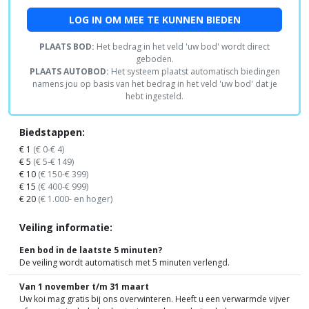
LOG IN OM MEE TE KUNNEN BIEDEN
PLAATS BOD:
Het bedrag in het veld 'uw bod' wordt direct
geboden.
PLAATS AUTOBOD:
Het systeem plaatst automatisch biedingen
namens jou op basis van het bedrag in het veld 'uw bod' dat je
hebt ingesteld.
Biedstappen:
€ 1
(€ 0-€ 4)
€ 5
(€ 5-€ 149)
€ 10
(€ 150-€ 399)
€ 15
(€ 400-€ 999)
€ 20
(€ 1.000- en hoger)
Veiling informatie:
Een bod in de laatste 5 minuten?
De veiling wordt automatisch met 5 minuten verlengd.
Van 1 november t/m 31 maart
Uw koi mag gratis bij ons overwinteren. Heeft u een verwarmde vijver