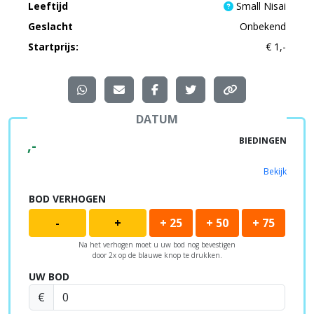
Leeftijd
Small Nisai
Geslacht
Onbekend
Startprijs:
€ 1,-
DATUM
BIEDINGEN
,-
Bekijk
BOD VERHOGEN
-
+
+ 25
+ 50
+ 75
Na het verhogen moet u uw bod nog bevestigen
door 2x op de blauwe knop te drukken.
UW BOD
€